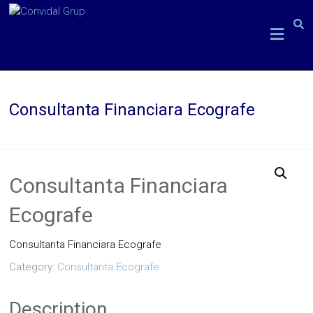
Skip
to
Convidal
content
Grup
consultanta
Consultanta Financiara Ecografe
echipamente
medicale
Consultanta Financiara
Ecografe
Consultanta Financiara Ecografe
Category:
Consultanta Ecografe
Description