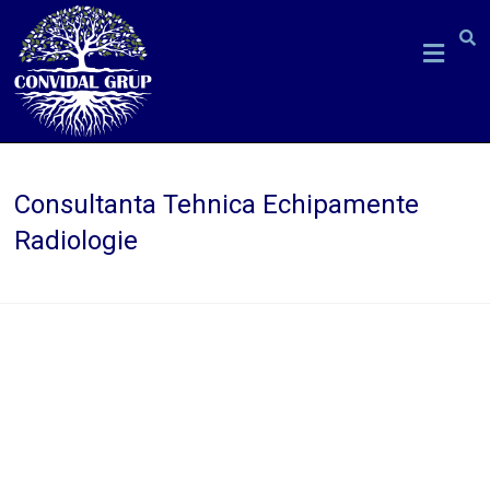
Skip
to
Convidal
content
Grup
consultanta
echipamente
Consultanta Tehnica Echipamente
medicale
Radiologie